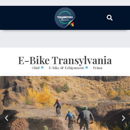
E-Bike Transylvania
Ghid
E-bike & Echipament
Prânz