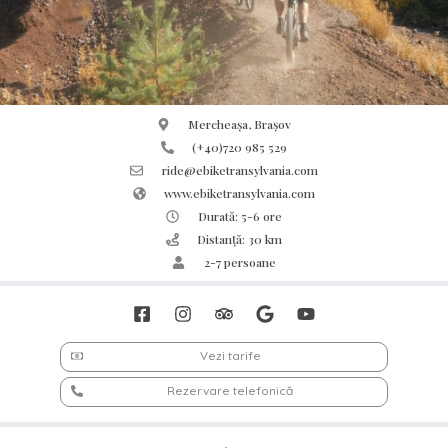
Mercheașa, Brașov
(+40)720 985 529
ride@ebiketransylvania.com
www.ebiketransylvania.com
Durată: 5-6 ore
Distanță: 30 km
2-7 persoane
Vezi tarife
Rezervare telefonică