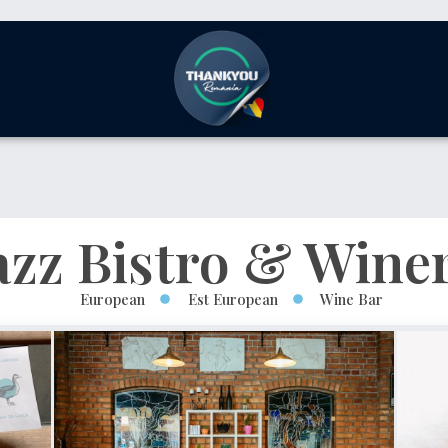
azz Bistro & Wine
European
Est European
Wine Bar