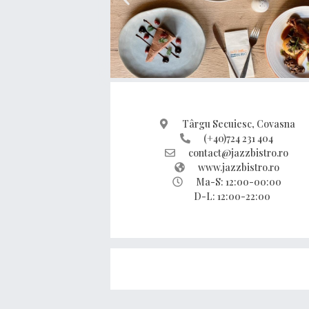
Târgu Secuiesc, Covasna
(+40)724 231 404
contact@jazzbistro.ro
www.jazzbistro.ro
Ma-S: 12:00-00:00
D-L: 12:00-22:00