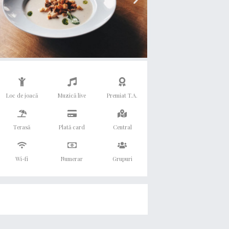
Loc de joacă
Muzică live
Premiat T.A.
Terasă
Plată card
Central
Wi-fi
Numerar
Grupuri