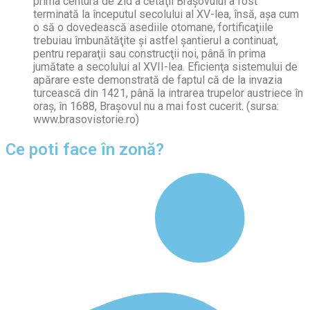
prima centură de zid a cetăţii Braşovului a fost
terminată la începutul secolului al XV-lea, însă, aşa cum
o să o dovedească asediile otomane, fortificaţiile
trebuiau îmbunătăţite şi astfel şantierul a continuat,
pentru reparaţii sau construcţii noi, până în prima
jumătate a secolului al XVII-lea. Eficienţa sistemului de
apărare este demonstrată de faptul că de la invazia
turcească din 1421, până la intrarea trupelor austriece în
oraş, în 1688, Braşovul nu a mai fost cucerit. (sursa:
www.brasovistorie.ro)
Ce poti face în zonă?