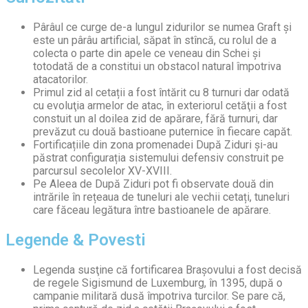
Pârâul ce curge de-a lungul zidurilor se numea Graft și
este un pârâu artificial, săpat în stîncă, cu rolul de a
colecta o parte din apele ce veneau din Schei şi
totodată de a constitui un obstacol natural împotriva
atacatorilor.
Primul zid al cetații a fost întărit cu 8 turnuri dar odată
cu evoluţia armelor de atac, în exteriorul cetăţii a fost
constuit un al doilea zid de apărare, fără turnuri, dar
prevăzut cu două bastioane puternice în fiecare capăt.
Fortificațiile din zona promenadei După Ziduri și-au
păstrat configurația sistemului defensiv construit pe
parcursul secolelor XV-XVIII.
Pe Aleea de După Ziduri pot fi observate două din
intrările în rețeaua de tuneluri ale vechii cetați, tuneluri
care făceau legătura între bastioanele de apărare.
Legende & Povesti
Legenda susţine că fortificarea Braşovului a fost decisă
de regele Sigismund de Luxemburg, în 1395, după o
campanie militară dusă împotriva turcilor. Se pare că,