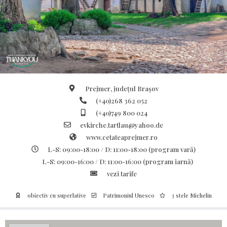
Prejmer, județul Brașov
(+40)268 362 052
(+40)749 800 024
evkirche.tartlau@yahoo.de
www.cetateaprejmer.ro
L-S: 09:00-18:00 / D: 11:00-18:00 (program vară)
L-S: 09:00-16:00 / D: 11:00-16:00 (program iarnă)
vezi tarife
obiectiv cu superlative
Patrimoniul Unesco
3 stele Michelin