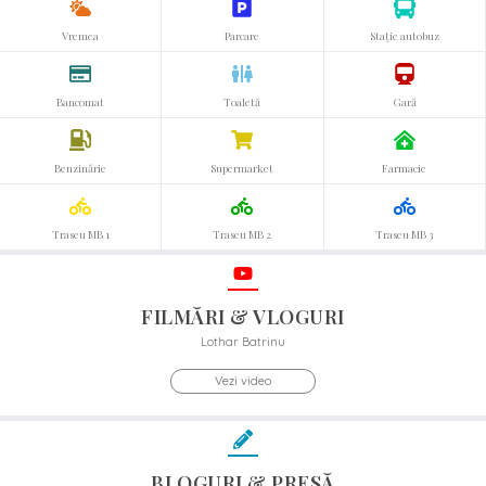
Vremea
Parcare
Stație autobuz
Bancomat
Toaletă
Gară
Benzinărie
Supermarket
Farmacie
Traseu MB 1
Traseu MB 2
Traseu MB 3
FILMĂRI & VLOGURI
Lothar Batrinu
Vezi video
BLOGURI & PRESĂ