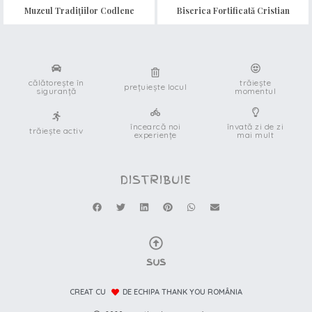
Muzeul Tradițiilor Codlene
Biserica Fortificată Cristian
călătorește în
trăiește
prețuiește locul
siguranță
momentul
încearcă noi
învată zi de zi
trăiește activ
experiențe
mai mult
DISTRIBUIE
SUS
CREAT CU
DE ECHIPA THANK YOU ROMÂNIA