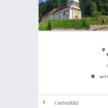
apel 
Curiozități