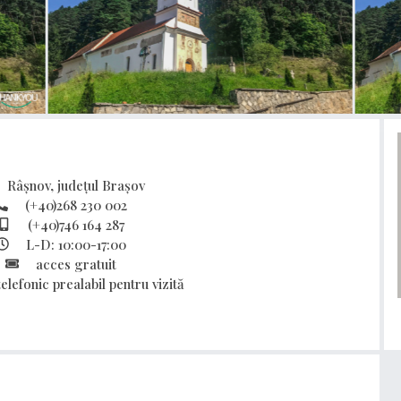
Râșnov, județul Brașov
(+40)268 230 002
(+40)746 164 287
L-D: 10:00-17:00
acces gratuit
telefonic prealabil pentru vizită