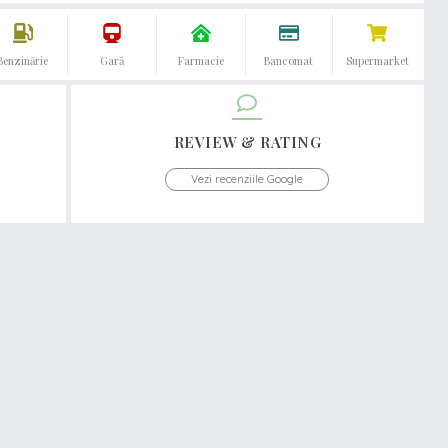
Benzinărie
Gară
Farmacie
Bancomat
Supermarket
REVIEW & RATING
Vezi recenziile Google