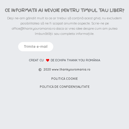
CE INFORMATII AI NEVOIE PENTRU TIMPUL TAU LIBER?
Deși ne-am gândit mult la ce ar trebui să conțină acest ghid, nu excludem
posibilitatea să ne fi scapat anumite aspecte. Scrie-ne pe
office@thankyouromania.ro daca ai vreo idee despre cum am putea
îmbunătății sau completa informațiile.
Trimite e-mail
CREAT CU
DE ECHIPA THANK YOU ROMÂNIA
2020 www.thankyouromania.ro
POLITICĂ COOKIE
POLITICĂ DE CONFIDENȚIALITATE