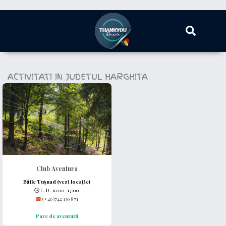
ACTIVITATI IN JUDETUL HARGHITA
Club Aventura
Băile Tușnad (vezi locație)
🕒
L-D: 10:00-17:00
☎
(+40)742 130 871
Parc de aventură