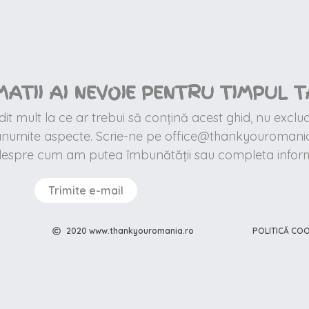
MATII AI NEVOIE PENTRU TIMPUL T
t mult la ce ar trebui să conțină acest ghid, nu exclu
 anumite aspecte. Scrie-ne pe office@thankyouromania
despre cum am putea îmbunătății sau completa informa
Trimite e-mail
POLITICĂ COO
2020 www.thankyouromania.ro