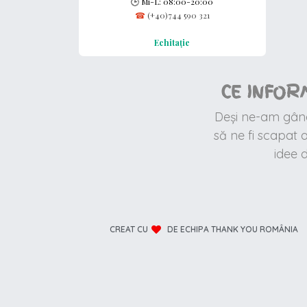
🕒
Mi-L: 08:00-20:00
☎
(+40)744 590 321
Echitație
CE INFOR
Deși ne-am gândi
să ne fi scapat
idee 
CREAT CU
DE ECHIPA THANK YOU ROMÂNIA