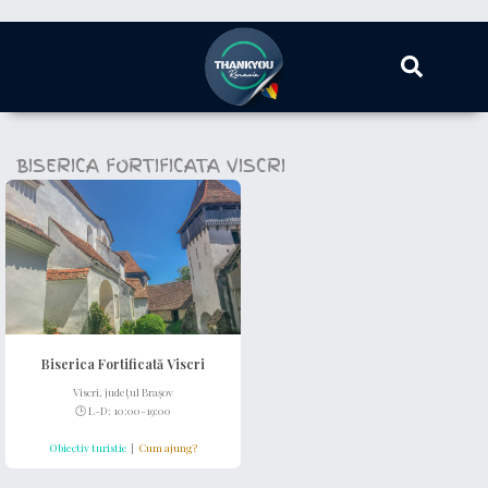
BISERICA FORTIFICATA VISCRI
Biserica Fortificată Viscri
Viscri, județul Brașov
🕒 L-D: 10:00-19:00
Obiectiv turistic
|
Cum ajung?