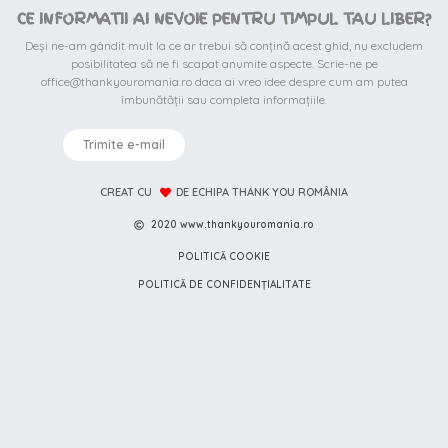
CE INFORMATII AI NEVOIE PENTRU TIMPUL TAU LIBER?
Deși ne-am gândit mult la ce ar trebui să conțină acest ghid, nu excludem
posibilitatea să ne fi scapat anumite aspecte. Scrie-ne pe
office@thankyouromania.ro daca ai vreo idee despre cum am putea
îmbunătății sau completa informațiile.
Trimite e-mail
CREAT CU
DE ECHIPA THANK YOU ROMÂNIA
2020 www.thankyouromania.ro
POLITICĂ COOKIE
POLITICĂ DE CONFIDENȚIALITATE