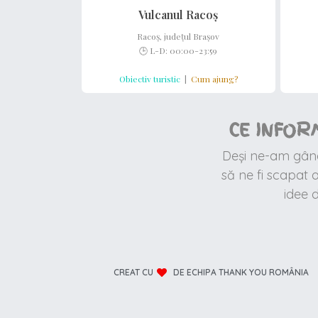
Vulcanul Racoș
Racoș, județul Brașov
🕒 L-D: 00:00-23:59
Obiectiv turistic
|
Cum ajung?
CE INFOR
Deși ne-am gândi
să ne fi scapat
idee 
CREAT CU
DE ECHIPA THANK YOU ROMÂNIA