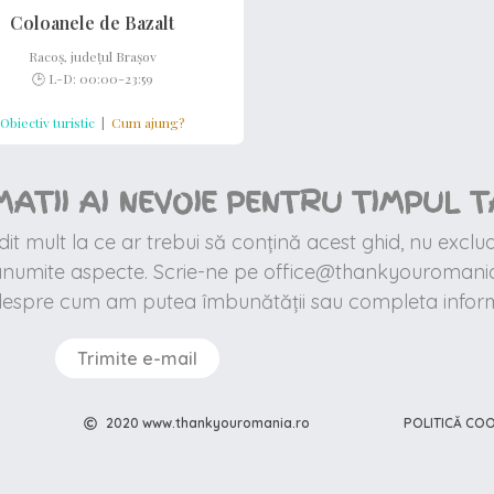
Coloanele de Bazalt
Racoș, județul Brașov
🕒 L-D: 00:00-23:59
Obiectiv turistic
|
Cum ajung?
MATII AI NEVOIE PENTRU TIMPUL T
t mult la ce ar trebui să conțină acest ghid, nu exclu
 anumite aspecte. Scrie-ne pe office@thankyouromania
despre cum am putea îmbunătății sau completa informa
Trimite e-mail
POLITICĂ COO
2020 www.thankyouromania.ro