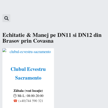
Echitatie & Manej pe DN11 si DN12 din
Brasov prin Covasna
Clubul Ecvestru
Sacramento
Zăbala (vezi locație)
🕒
Mi-L: 08:00-20:00
☎
(+40)744 590 321