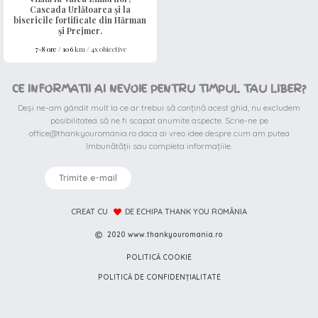
Cascada Urlătoarea și la
bisericile fortificate din Hărman
și Prejmer.
7-8 ore /
106
km / 4x obiective
CE INFORMATII AI NEVOIE PENTRU TIMPUL TAU LIBER?
Deși ne-am gândit mult la ce ar trebui să conțină acest ghid, nu excludem
posibilitatea să ne fi scapat anumite aspecte. Scrie-ne pe
office@thankyouromania.ro daca ai vreo idee despre cum am putea
îmbunătății sau completa informațiile.
Trimite e-mail
CREAT CU
DE ECHIPA THANK YOU ROMÂNIA
2020 www.thankyouromania.ro
POLITICĂ COOKIE
POLITICĂ DE CONFIDENȚIALITATE