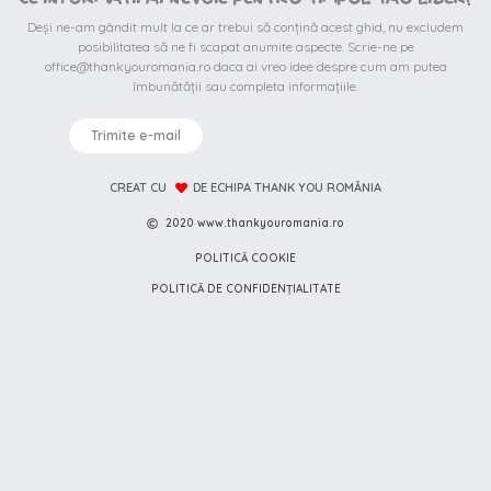
Deși ne-am gândit mult la ce ar trebui să conțină acest ghid, nu excludem
posibilitatea să ne fi scapat anumite aspecte. Scrie-ne pe
office@thankyouromania.ro daca ai vreo idee despre cum am putea
îmbunătății sau completa informațiile.
Trimite e-mail
CREAT CU
DE ECHIPA THANK YOU ROMÂNIA
2020 www.thankyouromania.ro
POLITICĂ COOKIE
POLITICĂ DE CONFIDENȚIALITATE