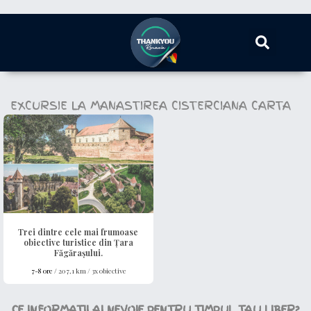
EXCURSIE LA MANASTIREA CISTERCIANA CARTA
Trei dintre cele mai frumoase
obiective turistice din Țara
Făgărașului.
7-8 ore /
207,1 km / 3x obiective
CE INFORMATII AI NEVOIE PENTRU TIMPUL TAU LIBER?