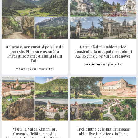
Relaxare, aer curat și peisaje de
Patru clădiri emblematice
poveste. Plimbare ușoară la
construite la începutul secolului
Prăpăstiile Zărneștiului și Plaiu
XX. Excursie pe Valea Prahovei.
Foii.
9-10 ore /
99
km / 4x obiective
7-8 ore /
96
km / 2x obiective
Vizită la Valea Zimbrilor,
Trei dintre cele mai frumoase
Cascada Urlătoarea și la
obiective turistice din Țara