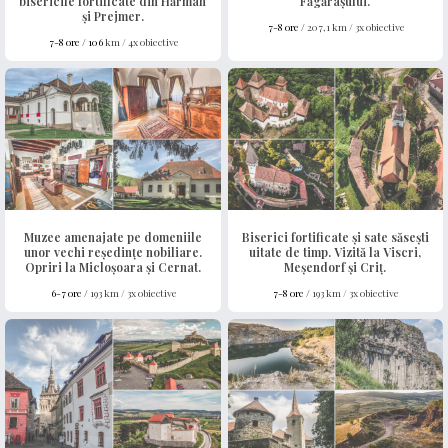
bisericile fortificate din Hărman
Făgărașului.
și Prejmer.
7-8 ore /
207,1 km / 3x obiective
7-8 ore /
106
km / 4x obiective
Muzee amenajate pe domeniile
Biserici fortificate și sate săsești
unor vechi reședințe nobiliare.
uitate de timp. Vizită la Viscri,
Opriri la Micloșoara și Cernat.
Meșendorf și Criț.
6-7 ore /
193 km / 3x obiective
7-8 ore /
193 km / 3x obiective