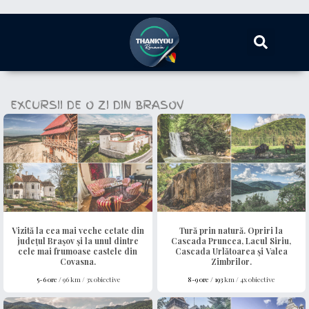
EXCURSII DE O ZI DIN BRASOV
Vizită la cea mai veche cetate din
Tură prin natură. Opriri la
județul Brașov și la unul dintre
Cascada Pruncea, Lacul Siriu,
cele mai frumoase castele din
Cascada Urlătoarea și Valea
Covasna.
Zimbrilor.
5-6 ore /
96 km / 3x obiective
8-9 ore /
193
km / 4x obiective