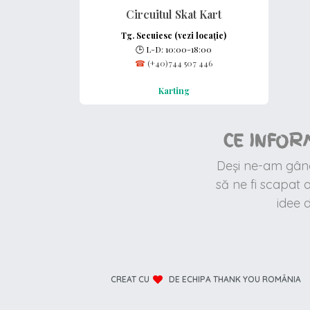
Circuitul Skat Kart
Tg. Secuiesc (vezi locație)
🕒
L-D: 10:00-18:00
☎
(+40)744 507 446
Karting
CE INFOR
Deși ne-am gândi
să ne fi scapat
idee 
CREAT CU
DE ECHIPA THANK YOU ROMÂNIA