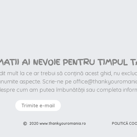
MATII AI NEVOIE PENTRU TIMPUL T
t mult la ce ar trebui să conțină acest ghid, nu exclu
 anumite aspecte. Scrie-ne pe office@thankyouromania
despre cum am putea îmbunătății sau completa informa
Trimite e-mail
POLITICĂ COO
2020 www.thankyouromania.ro