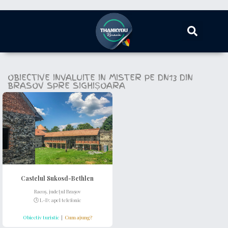
OBIECTIVE INVALUITE IN MISTER PE DN13 DIN
BRASOV SPRE SIGHIȘOARA
Castelul Sukosd-Bethlen
Racoș, județul Brașov
🕒 L-D:
apel telefonic
Obiectiv turistic
|
Cum ajung?