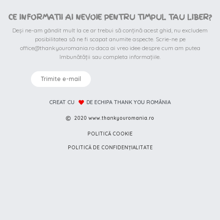
CE INFORMATII AI NEVOIE PENTRU TIMPUL TAU LIBER?
Deși ne-am gândit mult la ce ar trebui să conțină acest ghid, nu excludem
posibilitatea să ne fi scapat anumite aspecte. Scrie-ne pe
office@thankyouromania.ro daca ai vreo idee despre cum am putea
îmbunătății sau completa informațiile.
Trimite e-mail
CREAT CU
DE ECHIPA THANK YOU ROMÂNIA
2020 www.thankyouromania.ro
POLITICĂ COOKIE
POLITICĂ DE CONFIDENȚIALITATE