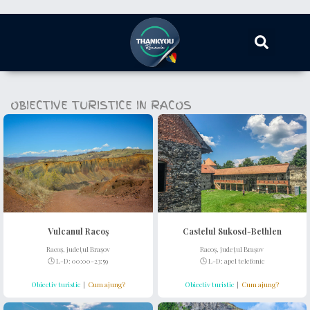
OBIECTIVE TURISTICE IN RACOS
Vulcanul Racoș
Castelul Sukosd-Bethlen
Racoș, județul Brașov
Racoș, județul Brașov
🕒 L-D: 00:00-23:59
🕒 L-D:
apel telefonic
Obiectiv turistic
|
Cum ajung?
Obiectiv turistic
|
Cum ajung?