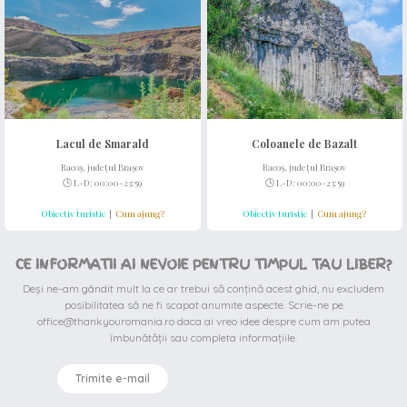
Lacul de Smarald
Coloanele de Bazalt
Racoș, județul Brașov
Racoș, județul Brașov
🕒 L-D: 00:00-23:59
🕒 L-D: 00:00-23:59
Obiectiv turistic
|
Cum ajung?
Obiectiv turistic
|
Cum ajung?
CE INFORMATII AI NEVOIE PENTRU TIMPUL TAU LIBER?
Deși ne-am gândit mult la ce ar trebui să conțină acest ghid, nu excludem
posibilitatea să ne fi scapat anumite aspecte. Scrie-ne pe
office@thankyouromania.ro daca ai vreo idee despre cum am putea
îmbunătății sau completa informațiile.
Trimite e-mail