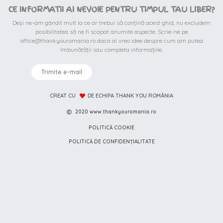
CE INFORMATII AI NEVOIE PENTRU TIMPUL TAU LIBER?
Deși ne-am gândit mult la ce ar trebui să conțină acest ghid, nu excludem
posibilitatea să ne fi scapat anumite aspecte. Scrie-ne pe
office@thankyouromania.ro daca ai vreo idee despre cum am putea
îmbunătății sau completa informațiile.
Trimite e-mail
CREAT CU
DE ECHIPA THANK YOU ROMÂNIA
2020 www.thankyouromania.ro
POLITICĂ COOKIE
POLITICĂ DE CONFIDENȚIALITATE