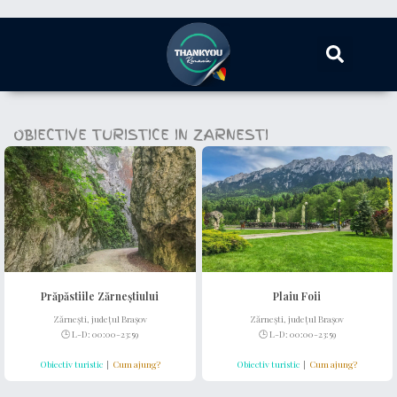
OBIECTIVE TURISTICE IN ZARNESTI
Prăpăstiile Zărneștiului
Plaiu Foii
Zărnești, județul Brașov
Zărnești, județul Brașov
🕒 L-D: 00:00-23:59
🕒 L-D: 00:00-23:59
Obiectiv turistic
|
Cum ajung?
Obiectiv turistic
|
Cum ajung?