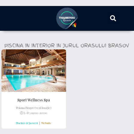
PISCINA IN INTERIOR IN JURUL ORASULUI BRASOV
Sport Wellness Spa
Poiana
Brașov (vezi locație)
🕒 L-D: 09:00-20:00
Piscină & Jacuzzi
|
Website