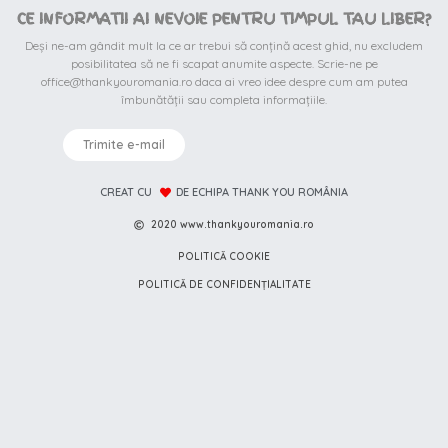
CE INFORMATII AI NEVOIE PENTRU TIMPUL TAU LIBER?
Deși ne-am gândit mult la ce ar trebui să conțină acest ghid, nu excludem
posibilitatea să ne fi scapat anumite aspecte. Scrie-ne pe
office@thankyouromania.ro daca ai vreo idee despre cum am putea
îmbunătății sau completa informațiile.
Trimite e-mail
CREAT CU
DE ECHIPA THANK YOU ROMÂNIA
2020 www.thankyouromania.ro
POLITICĂ COOKIE
POLITICĂ DE CONFIDENȚIALITATE