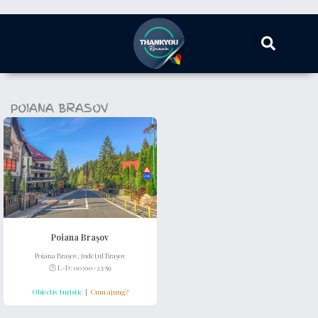
POIANA BRASOV
Poiana Brașov
Poiana Brașov, județul Brașov
🕒 L-D: 00:00-23:59
Obiectiv turistic
|
Cum ajung?