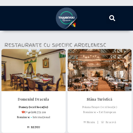
RESTAURANTE CU SPECIFIC ARDELENESC
Domeniul Dracula
Stâna Turistică
Daneș (vezi locație)
Poiana Brașov (vezi locație)
☎
(+40)265 772 211
Românesc • Est European
Românesc
•
Internațional
🍴 Meniu
|
☏ Rezervă
🍴 MENIU