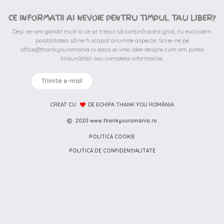
CE INFORMATII AI NEVOIE PENTRU TIMPUL TAU LIBER?
Deși ne-am gândit mult la ce ar trebui să conțină acest ghid, nu excludem
posibilitatea să ne fi scapat anumite aspecte. Scrie-ne pe
office@thankyouromania.ro daca ai vreo idee despre cum am putea
îmbunătății sau completa informațiile.
Trimite e-mail
CREAT CU
DE ECHIPA THANK YOU ROMÂNIA
2020 www.thankyouromania.ro
POLITICĂ COOKIE
POLITICĂ DE CONFIDENȚIALITATE