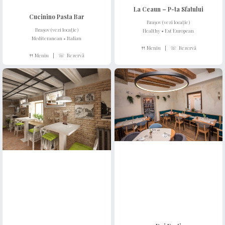
La Ceaun – P-ta Sfatului
Cucinino Pasta Bar
Brașov (vezi locație)
Brașov (vezi locație)
Healthy
•
Est European
Mediteranean • Italian
🍴 Meniu
|
☏ Rezervă
🍴 Meniu
|
☏ Rezervă