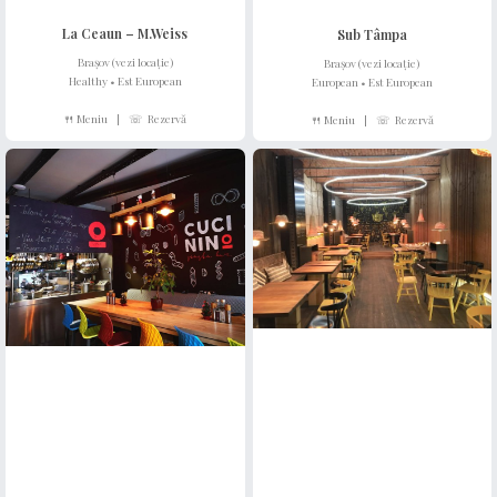
La Ceaun – M.Weiss
Sub Tâmpa
Brașov (vezi locație)
Brașov (vezi locație)
Healthy • Est European
European • Est European
🍴 Meniu
|
☏
Rezervă
🍴 Meniu
|
☏
Rezervă