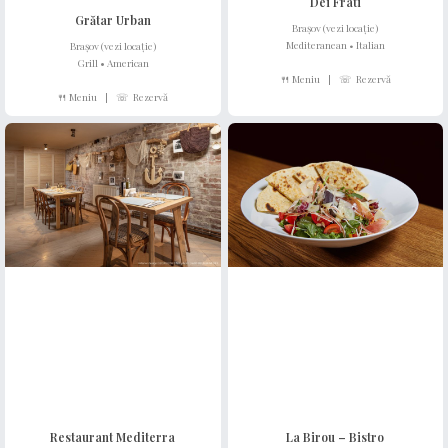
Dei Frati
Grătar Urban
Brașov (vezi locație)
Mediteranean • Italian
Brașov (vezi locație)
Grill
•
American
🍴 Meniu
|
☏ Rezervă
🍴 Meniu
|
☏ Rezervă
Restaurant Mediterra
La Birou – Bistro