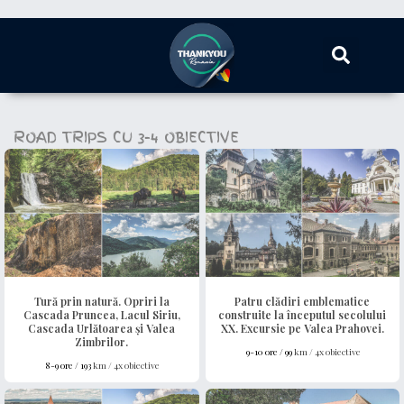
ROAD TRIPS CU 3-4 OBIECTIVE
Tură prin natură. Opriri la
Patru clădiri emblematice
Cascada Pruncea, Lacul Siriu,
construite la începutul secolului
Cascada Urlătoarea și Valea
XX. Excursie pe Valea Prahovei.
Zimbrilor.
9-10 ore /
99
km / 4x obiective
8-9 ore /
193
km / 4x obiective