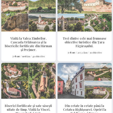
Vizită la Valea Zimbrilor,
Trei dintre cele mai frumoase
Cascada Urlătoarea și la
obiective turistice din Țara
bisericile fortificate din Hărman
Făgărașului.
și Prejmer.
7-8 ore /
207,1 km / 3x obiective
7-8 ore /
106
km / 4x obiective
Biserici fortificate și sate săsești
Din cetate în cetate până la
uitate de timp. Vizită la Viscri,
Cetatea Sighișoarei. Opriri la