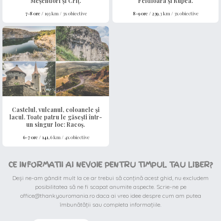
Meșendorf și Criț.
Feldioara și Rupea.
7-8 ore /
193 km / 3x obiective
8-9 ore /
239
,3 km / 3x obiective
Castelul, vulcanul, coloanele și
lacul. Toate patru le găsești într-
un singur loc: Racoș.
6-7 ore /
141
,6 km / 4x obiective
CE INFORMATII AI NEVOIE PENTRU TIMPUL TAU LIBER?
Deși ne-am gândit mult la ce ar trebui să conțină acest ghid, nu excludem
posibilitatea să ne fi scapat anumite aspecte. Scrie-ne pe
office@thankyouromania.ro daca ai vreo idee despre cum am putea
îmbunătății sau completa informațiile.