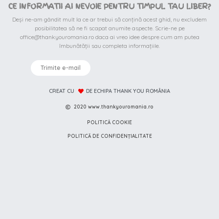
CE INFORMATII AI NEVOIE PENTRU TIMPUL TAU LIBER?
Deși ne-am gândit mult la ce ar trebui să conțină acest ghid, nu excludem
posibilitatea să ne fi scapat anumite aspecte. Scrie-ne pe
office@thankyouromania.ro daca ai vreo idee despre cum am putea
îmbunătății sau completa informațiile.
Trimite e-mail
CREAT CU
DE ECHIPA THANK YOU ROMÂNIA
2020 www.thankyouromania.ro
POLITICĂ COOKIE
POLITICĂ DE CONFIDENȚIALITATE