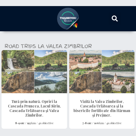
ROAD TRIPS LA VALEA ZIMBRILOR
Tură prin natură. Opriri la
Vizită la Valea Zimbrilor,
Cascada Pruncea, Lacul Siriu,
Cascada Urlătoarea și la
Cascada Urlătoarea și Valea
bisericile fortificate din Hărman
Zimbrilor.
și Prejmer.
8-9 ore /
193
km / 4x obiective
7-8 ore /
106
km / 4x obiective