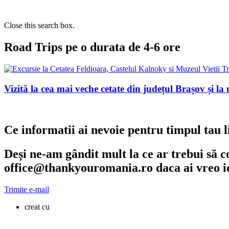
Close this search box.
Road Trips pe o durata de 4-6 ore
Vizită la cea mai veche cetate din județul Brașov și l
Ce informatii ai nevoie pentru timpul tau l
Deși ne-am gândit mult la ce ar trebui să c
office@thankyouromania.ro daca ai vreo i
Trimite e-mail
creat cu