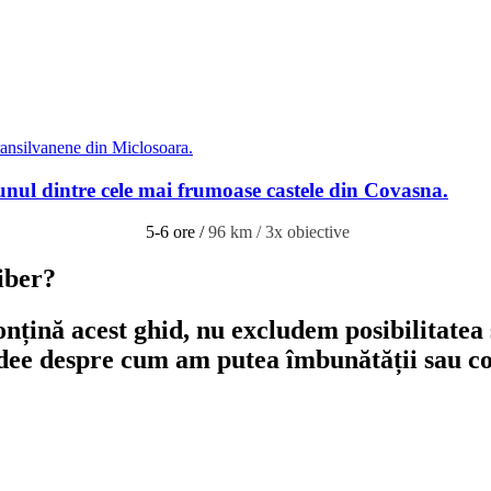
a unul dintre cele mai frumoase castele din Covasna.
5-6 ore /
96 km / 3x obiective
iber?
onțină acest ghid, nu excludem posibilitatea 
dee despre cum am putea îmbunătății sau co