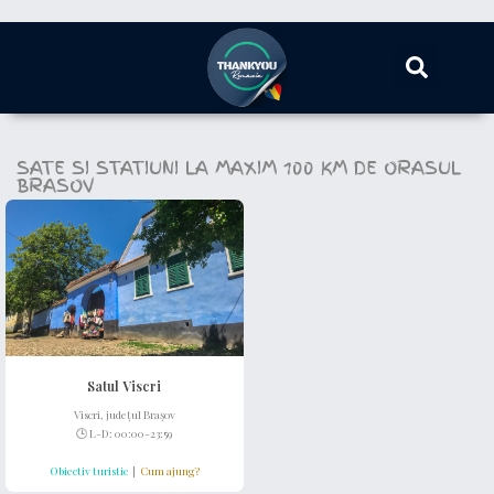
SATE SI STATIUNI LA MAXIM 100 KM DE ORASUL
BRASOV
Satul Viscri
Viscri, județul Brașov
🕒 L-D: 00:00-23:59
Obiectiv turistic
|
Cum ajung?