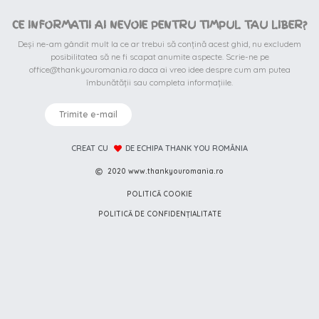
CE INFORMATII AI NEVOIE PENTRU TIMPUL TAU LIBER?
Deși ne-am gândit mult la ce ar trebui să conțină acest ghid, nu excludem
posibilitatea să ne fi scapat anumite aspecte. Scrie-ne pe
office@thankyouromania.ro daca ai vreo idee despre cum am putea
îmbunătății sau completa informațiile.
Trimite e-mail
CREAT CU
DE ECHIPA THANK YOU ROMÂNIA
2020 www.thankyouromania.ro
POLITICĂ COOKIE
POLITICĂ DE CONFIDENȚIALITATE