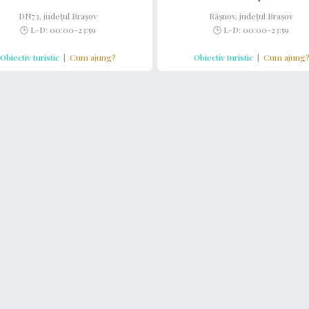
DN73, județul Brașov
Râșnov, județul Brașov
🕒 L-D: 00:00-23:59
🕒 L-D: 00:00-23:59
Obiectiv turistic
|
Cum ajung?
Obiectiv turistic
|
Cum ajung?