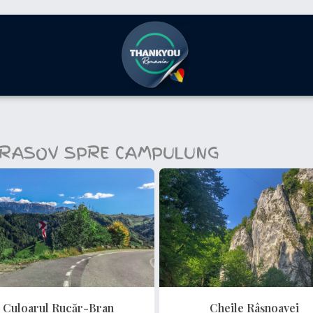
N BRASOV SPRE CAMPULUNG
Culoarul Rucăr-Bran
Cheile Râșnoavei