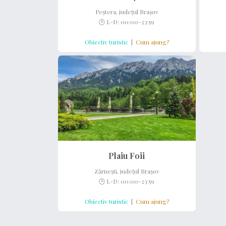
Peștera, județul Brașov
🕒 L-D: 00:00-23:59
Obiectiv turistic
|
Cum ajung?
Plaiu Foii
Zărnești, județul Brașov
🕒 L-D: 00:00-23:59
Obiectiv turistic
|
Cum ajung?