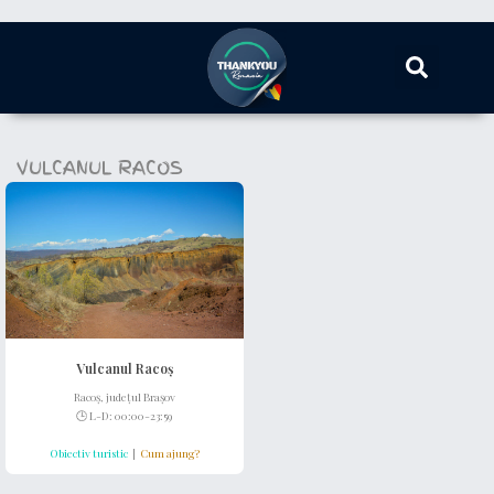
VULCANUL RACOS
Vulcanul Racoș
Racoș, județul Brașov
🕒 L-D: 00:00-23:59
Obiectiv turistic
|
Cum ajung?