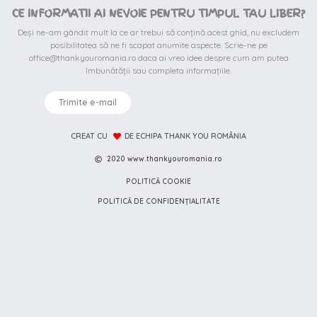
CE INFORMATII AI NEVOIE PENTRU TIMPUL TAU LIBER?
Deși ne-am gândit mult la ce ar trebui să conțină acest ghid, nu excludem
posibilitatea să ne fi scapat anumite aspecte. Scrie-ne pe
office@thankyouromania.ro daca ai vreo idee despre cum am putea
îmbunătății sau completa informațiile.
Trimite e-mail
CREAT CU
DE ECHIPA THANK YOU ROMÂNIA
2020 www.thankyouromania.ro
POLITICĂ COOKIE
POLITICĂ DE CONFIDENȚIALITATE