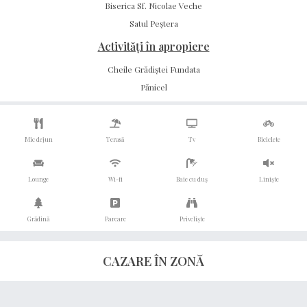
Biserica Sf. Nicolae Veche
Satul Peștera
Activități în apropiere
Cheile Grădiștei Fundata
Pănicel
Mic dejun
Terasă
Tv
Biciclete
Lounge
Wi-fi
Baie cu duș
Liniște
Grădină
Parcare
Priveliște
Grupuri
CAZARE ÎN ZONĂ