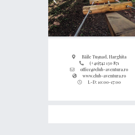
Băile Tușnad, Harghita
(+40)742 130 871
office@club-aventura.ro
www.club-aventura.ro
L-D: 10:00-17:00