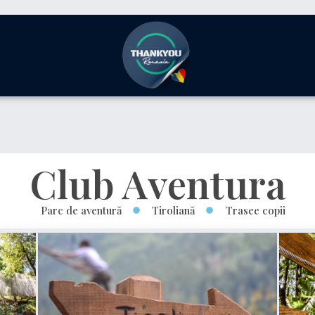
Club Aventura
Parc de aventură
Tiroliană
Trasee copii