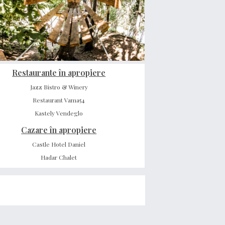
Restaurante în apropiere
Jazz Bistro & Winery
Restaurant Vama54
Kastely Vendeglo
Cazare în apropiere
Castle Hotel Daniel
Hadar Chalet