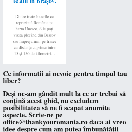
te afli în Brașov.
Dintre toate locurile ce
reprezintă România pe
harta Unesco, 6 le poți
vizita plecând din Brașov
sau împrejurimi, pe trasee
cu distanțe cuprinse între
15 și 150 de kilometri…
Ce informatii ai nevoie pentru timpul tau
liber?
Deși ne-am gândit mult la ce ar trebui să
conțină acest ghid, nu excludem
posibilitatea să ne fi scapat anumite
aspecte. Scrie-ne pe
office@thankyouromania.ro daca ai vreo
idee despre cum am putea îmbunătății