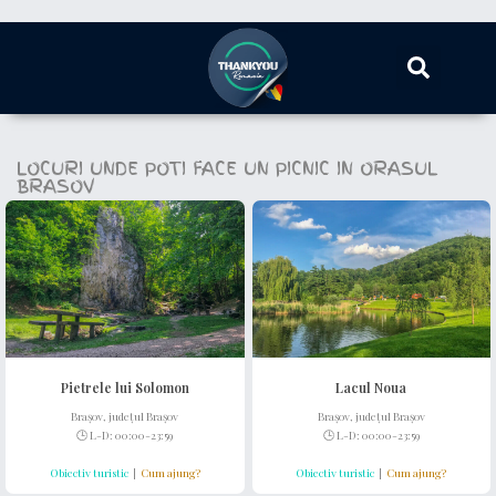
LOCURI UNDE POTI FACE UN PICNIC IN ORASUL
BRASOV
Pietrele lui Solomon
Lacul Noua
Brașov, județul Brașov
Brașov, județul Brașov
🕒 L-D: 00:00-23:59
🕒 L-D: 00:00-23:59
Obiectiv turistic
|
Cum ajung?
Obiectiv turistic
|
Cum ajung?