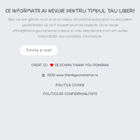
CE INFORMATII AI NEVOIE PENTRU TIMPUL TAU LIBER?
Deși ne-am gândit mult la ce ar trebui să conțină acest ghid, nu excludem
posibilitatea să ne fi scapat anumite aspecte. Scrie-ne pe
office@thankyouromania.ro daca ai vreo idee despre cum am putea
îmbunătății sau completa informațiile.
Trimite e-mail
CREAT CU
DE ECHIPA THANK YOU ROMÂNIA
2020 www.thankyouromania.ro
POLITICĂ COOKIE
POLITICĂ DE CONFIDENȚIALITATE