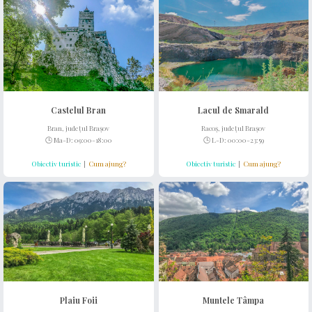
Castelul Bran
Lacul de Smarald
Bran, județul Brașov
Racoș, județul Brașov
🕒 Ma-D: 09:00-18:00
🕒 L-D: 00:00-23:59
Obiectiv turistic
|
Cum ajung?
Obiectiv turistic
|
Cum ajung?
Plaiu Foii
Muntele Tâmpa