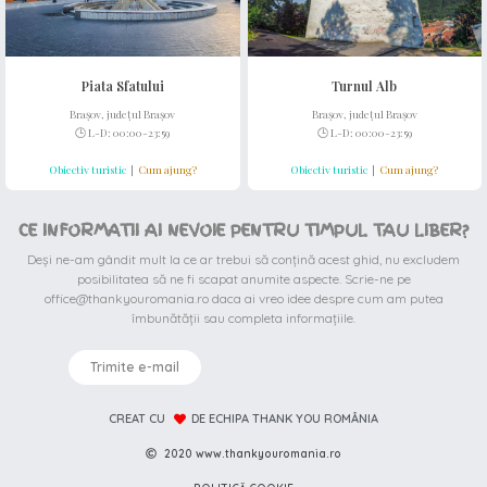
Piata Sfatului
Turnul Alb
Brașov, județul Brașov
Brașov, județul Brașov
🕒 L-D: 00:00-23:59
🕒 L-D: 00:00-23:59
Obiectiv turistic
|
Cum ajung?
Obiectiv turistic
|
Cum ajung?
CE INFORMATII AI NEVOIE PENTRU TIMPUL TAU LIBER?
Deși ne-am gândit mult la ce ar trebui să conțină acest ghid, nu excludem
posibilitatea să ne fi scapat anumite aspecte. Scrie-ne pe
office@thankyouromania.ro daca ai vreo idee despre cum am putea
îmbunătății sau completa informațiile.
Trimite e-mail
CREAT CU
DE ECHIPA THANK YOU ROMÂNIA
2020 www.thankyouromania.ro