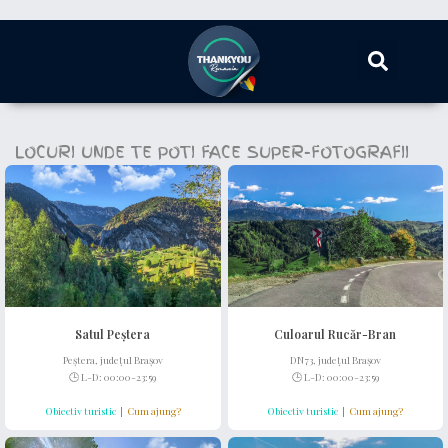
LOCURI UNDE TE POTI FACE SUPER-FOTOGRAFII
Satul Peștera
Culoarul Rucăr-Bran
Peștera, județul Brașov
DN73, județul Brașov
🕒 L-D: 00:00-23:59
🕒 L-D: 00:00-23:59
Obiectiv turistic
|
Cum ajung?
Obiectiv turistic
|
Cum ajung?