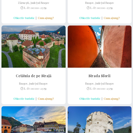
Zărnești, județul Brașov
Brașov, județul Brașov
🕒 L-D: 00:00-23:59
🕒 L-D: 00:00-23:59
Obiectiv turistic
|
Cum ajung?
Obiectiv turistic
|
Cum ajung?
Cetătuia de pe Strajă
Strada Sforii
Brașov, județul Brașov
Brașov, județul Brașov
🕒 L-D: 00:00-23:59
🕒 L-D: 00:00-23:59
Obiectiv turistic
|
Cum ajung?
Obiectiv turistic
|
Cum ajung?