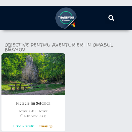
OBIECTIVE PENTRU AVENTURIERI IN ORASUL
BRASOV
Pietrele lui Solomon
Brașov, județul Brașov
🕒 L-D: 00:00-23:59
Obiectiv turistic
|
Cum ajung?