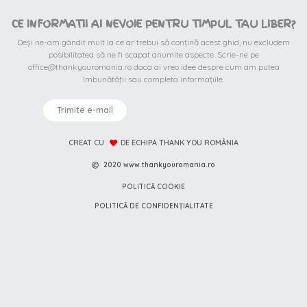
CE INFORMATII AI NEVOIE PENTRU TIMPUL TAU LIBER?
Deși ne-am gândit mult la ce ar trebui să conțină acest ghid, nu excludem
posibilitatea să ne fi scapat anumite aspecte. Scrie-ne pe
office@thankyouromania.ro daca ai vreo idee despre cum am putea
îmbunătății sau completa informațiile.
Trimite e-mail
CREAT CU
DE ECHIPA THANK YOU ROMÂNIA
2020 www.thankyouromania.ro
POLITICĂ COOKIE
POLITICĂ DE CONFIDENȚIALITATE