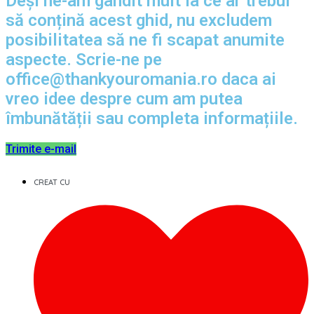
Deși ne-am gândit mult la ce ar trebui
să conțină acest ghid, nu excludem
posibilitatea să ne fi scapat anumite
aspecte. Scrie-ne pe
office@thankyouromania.ro daca ai
vreo idee despre cum am putea
îmbunătății sau completa informațiile.
Trimite e-mail
CREAT CU