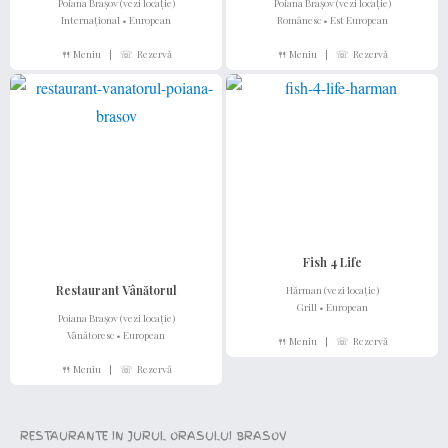
Poiana Brașov (vezi locație)
Poiana Brașov (vezi locație)
Internațional • European
Românesc • Est European
🍴 Meniu
|
☏ Rezervă
🍴 Meniu
|
☏ Rezervă
Fish 4 Life
Restaurant Vânătorul
Hărman (vezi locație)
Grill • European
Poiana Brașov (vezi locație)
Vânătoresc • European
🍴 Meniu
|
☏ Rezervă
🍴 Meniu
|
☏ Rezervă
RESTAURANTE IN JURUL ORASULUI BRASOV
vezi tot