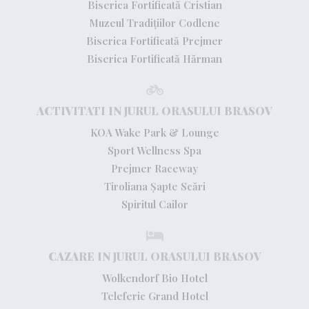
Biserica Fortificată Cristian
Muzeul Tradițiilor Codlene
Biserica Fortificată Prejmer
Biserica Fortificată Hărman
ACTIVITATI IN JURUL ORASULUI BRASOV
KOA Wake Park & Lounge
Sport Wellness Spa
Prejmer Raceway
Tiroliana Șapte Scări
Spiritul Cailor
CAZARE IN JURUL ORASULUI BRASOV
Wolkendorf Bio Hotel
Teleferic Grand Hotel