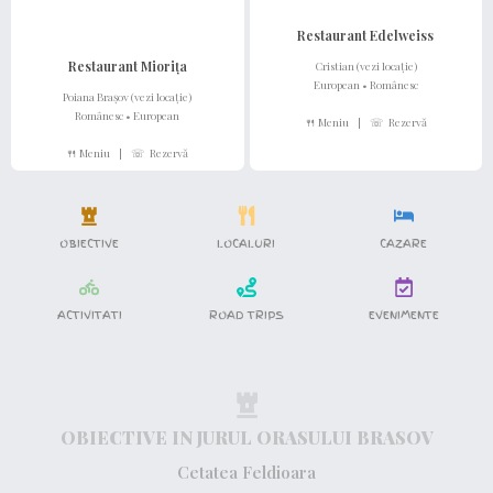
Restaurant Edelweiss
Restaurant Miorița
Cristian (vezi locație)
European • Românesc
Poiana Brașov (vezi locație)
Românesc • European
🍴 Meniu
|
☏ Rezervă
🍴 Meniu
|
☏ Rezervă
OBIECTIVE
LOCALURI
CAZARE
ACTIVITATI
ROAD TRIPS
EVENIMENTE
OBIECTIVE IN JURUL ORASULUI BRASOV
Cetatea Feldioara