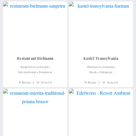
Restaurant Bielmann
Kastel Transylvania
Sânpetru (vezi locație)
Hărman (vezi locație)
International • Românesc
Steak • European
🍴 Meniu
|
☏ Rezervă
🍴 Meniu
|
☏ Rezervă