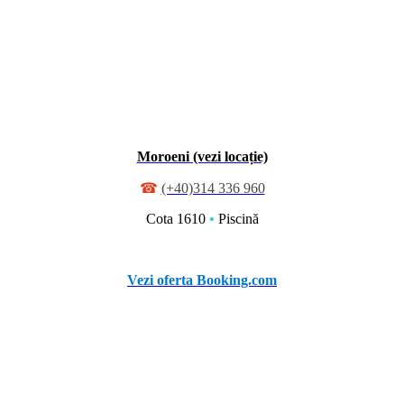
Moroeni (vezi locație)
☎
(+40)314 336 960
Cota 1610
•
Piscină
Vezi oferta Booking.com