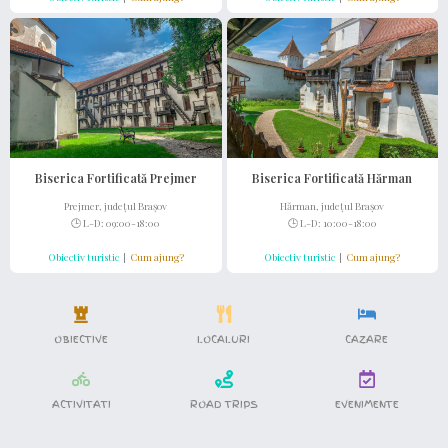
Biserica Fortificată Prejmer
Biserica Fortificată Hărman
Prejmer, județul Brașov
Hărman, județul Brașov
🕒 L-D: 09:00-18:00
🕒 L-D: 10:00-18:00
Obiectiv turistic
|
Cum ajung?
Obiectiv turistic
|
Cum ajung?
OBIECTIVE
LOCALURI
CAZARE
ACTIVITATI
ROAD TRIPS
EVENIMENTE