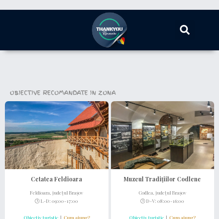
OBIECTIVE RECOMANDATE IN ZONA
vezi tot
Cetatea Feldioara
Muzeul Tradițiilor Codlene
Feldioara, județul Brașov
Codlea, județul Brașov
🕒 L-D: 09:00-17:00
🕒 D-V: 08:00-16:00
Obiectiv turistic
|
Cum ajung?
Obiectiv turistic
|
Cum ajung?