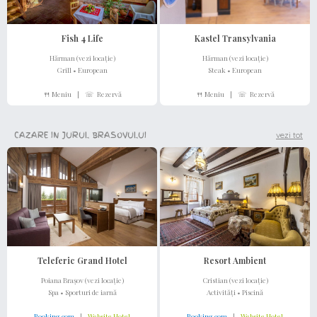
Fish 4 Life
Kastel Transylvania
Hărman (vezi locație)
Hărman (vezi locație)
Grill • European
Steak • European
🍴 Meniu
|
☏ Rezervă
🍴 Meniu
|
☏ Rezervă
CAZARE IN JURUL BRASOVULUI
vezi tot
Teleferic Grand Hotel
Resort Ambient
Poiana Brașov (vezi locație)
Cristian (vezi locație)
Spa • Sporturi de iarnă
Activități • Piscină
Booking.com
|
Website Hotel
Booking.com
|
Website Hotel