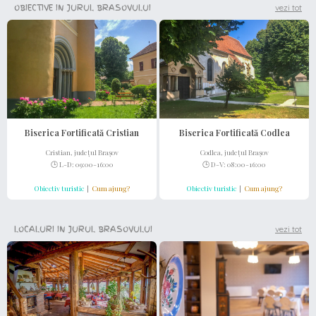
OBIECTIVE IN JURUL BRASOVULUI
vezi tot
Biserica Fortificată Cristian
Biserica Fortificată Codlea
Cristian, județul Brașov
Codlea, județul Brașov
🕒 L-D: 09:00-16:00
🕒 D-V: 08:00-16:00
Obiectiv turistic
|
Cum ajung?
Obiectiv turistic
|
Cum ajung?
LOCALURI IN JURUL BRASOVULUI
vezi tot