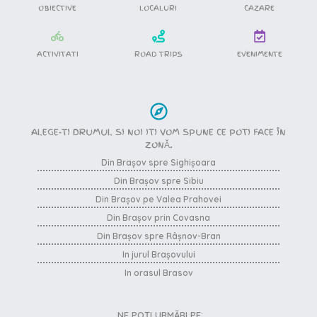
OBIECTIVE
LOCALURI
CAZARE
ACTIVITATI
ROAD TRIPS
EVENIMENTE
ALEGE-TI DRUMUL SI NOI ITI VOM SPUNE CE POTI FACE ÎN
ZONĂ.
Din Brașov spre Sighișoara
Din Brașov spre Sibiu
Din Brașov pe Valea Prahovei
Din Brașov prin Covasna
Din Brașov spre Râșnov-Bran
In jurul Brașovului
In orasul Brasov
NE POȚI URMĂRI PE: