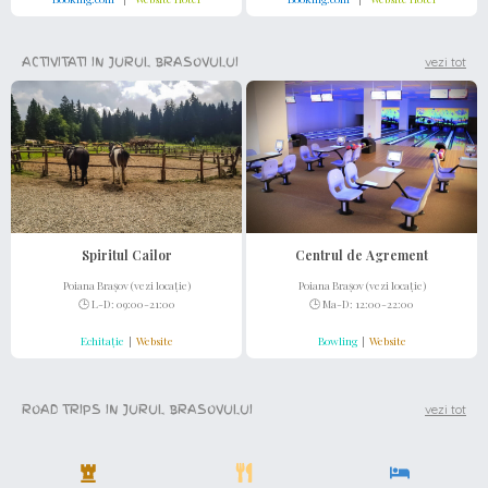
ACTIVITATI IN JURUL BRASOVULUI
vezi tot
Spiritul Cailor
Centrul de Agrement
Poiana
Brașov (vezi locație)
Poiana Brașov (vezi locație)
🕒 L-D: 09:00-21:00
🕒 Ma-D: 12:00-22:00
Echitație
|
Website
Bowling
|
Website
ROAD TRIPS IN JURUL BRASOVULUI
vezi tot